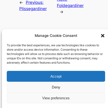
←
Previous:
Foldegardiner
Plissegardiner
→
Manage Cookie Consent
Liftgardiner
To provide the best experiences, we use technologies like cookies to
store and/or access device information. Consenting to these
technologies will allow us to process data such as browsing behavior or
Kjøp liftgardiner på nett
unique IDs on this site. Not consenting or withdrawing consent, may
adversely affect certain features and functions.
Cookie Policy (EU)
Accept
Deny
View preferences
Designed with
WordPress