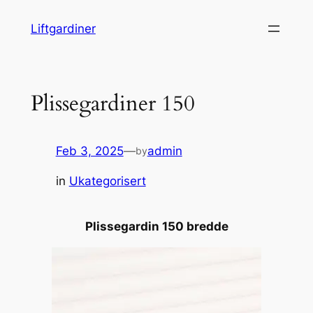
Skip
Liftgardiner
to
content
Plissegardiner 150
Feb 3, 2025
—
admin
by
in
Ukategorisert
Plissegardin 150 bredde